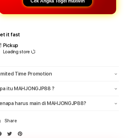
Cek Angka Togel maxwin
Digital
Digital
Terpercaya
Terpercaya
dengan
dengan
Sistem
Sistem
Fairplay
Fairplay
Modern
Modern
et it fast
Pickup
Loading store
imited Time Promotion
pa itu MAHJONGJP88 ?
enapa harus main di MAHJONGJP88?
Share