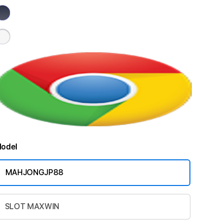
odel
MAHJONGJP88
SLOT MAXWIN