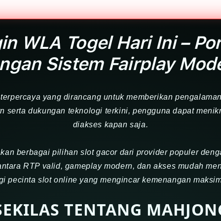
in
modal
WLA Togel Hari Ini – Port
ngan Sistem Fairplay Mod
terpercaya yang dirancang untuk memberikan pengalaman
erta dukungan teknologi terkini, pengguna dapat menikma
diakses kapan saja.
an berbagai pilihan slot gacor dari provider populer denga
 antara RTP valid, gameplay modern, dan akses mudah m
gi pecinta slot online yang mengincar kemenangan maksim
SEKILAS TENTANG MAHJON