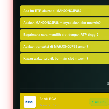
Apa itu RTP akurat di MAHJONGJP88?
RTP akurat adalah persentase kemenangan
Apakah MAHJONGJP88 menyediakan slot maxwin?
game slot.
Ya, MAHJONGJP88 memiliki banyak pilihan s
Bagaimana cara memilih slot dengan RTP tinggi?
Pilih game dengan persentase RTP tinggi
Apakah transaksi di MAHJONGJP88 aman?
Semua transaksi dilindungi sistem keama
Kapan waktu terbaik bermain slot maxwin?
Tidak ada waktu pasti, namun pemain dis
S
Bank BCA
ONLINE
Transfer Bank