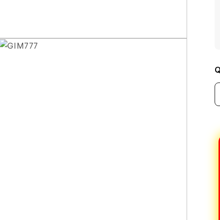
Open
media
5
in
Q
modal