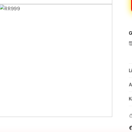
Open
media
7
in
modal
G
L
A
K
Open
media
9