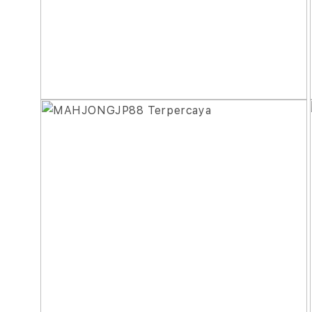
Open
media
2
in
modal