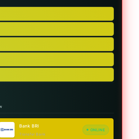
 bisa melihat peluang menang dari setiap
nus lengkap.
eluang menang.
.
omo yang tersedia.
aw
Bank BRI
ONLINE
Transfer Bank